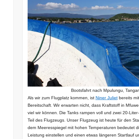
ale
fo
Bootsfahrt nach Mpulungu, Tanga
ver
Als wir zum Flugplatz kommen, ist
Niner Juliet
bereits mi
Bereitschaft. Wir erwarten nicht, dass Kraftstoff in Mfuwe 
p
viel wir können. Die Tanks rampen voll und zwei 20-Liter-
Teil des Flugzeugs. Unser Flugzeug ist heute für den Sta
uger
dem Meeresspiegel mit hohen Temperaturen bedeutet die
fort
Leistung einstellen und einen etwas längeren Startlauf