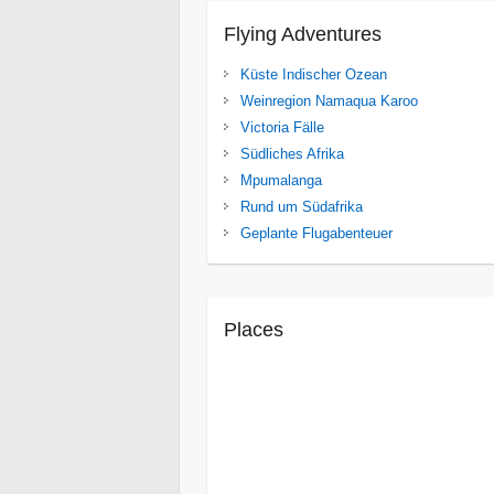
Flying Adventures
Küste Indischer Ozean
Weinregion Namaqua Karoo
Victoria Fälle
Südliches Afrika
Mpumalanga
Rund um Südafrika
Geplante Flugabenteuer
Places
Cuito Cuanavale
Iona National Park
Mocamedes