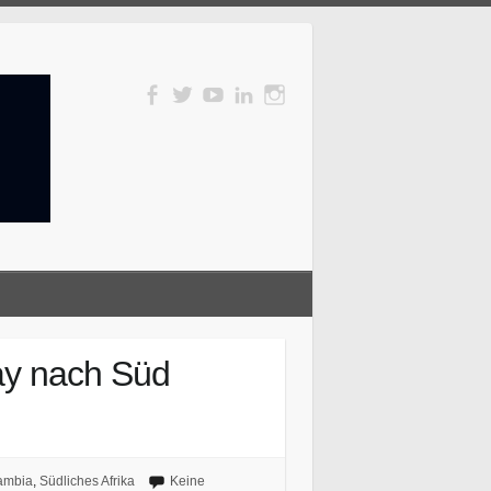
ay nach Süd
ambia
,
Südliches Afrika
Keine