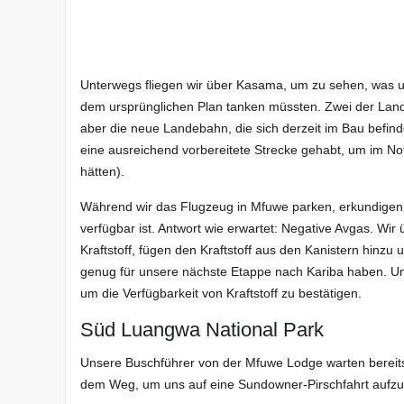
Unterwegs fliegen wir über Kasama, um zu sehen, was un
dem ursprünglichen Plan tanken müssten. Zwei der Land
aber die neue Landebahn, die sich derzeit im Bau befindet
eine ausreichend vorbereitete Strecke gehabt, um im Notfa
hätten).
Während wir das Flugzeug in Mfuwe parken, erkundigen w
verfügbar ist. Antwort wie erwartet: Negative Avgas. Wi
Kraftstoff, fügen den Kraftstoff aus den Kanistern hinz
genug für unsere nächste Etappe nach Kariba haben. Um
um die Verfügbarkeit von Kraftstoff zu bestätigen.
Süd Luangwa National Park
Unsere Buschführer von der Mfuwe Lodge warten bereits a
dem Weg, um uns auf eine Sundowner-Pirschfahrt aufz