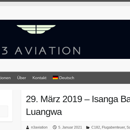
tionen
Über
Kontakt
Deutsch
29. März 2019 – Isanga B
Luangwa
n3aviation
5. Januar 2021
C182
,
Flugabenteuer
,
S