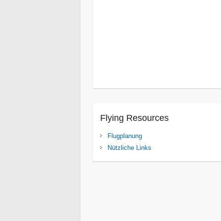
Isanga Bay
Süd Luangwa National Par
Tanganjikasee
Gonarezhou
Karibasee
Spurwing Insel
Victoria Fälle
Flying Resources
Flugplanung
Nützliche Links