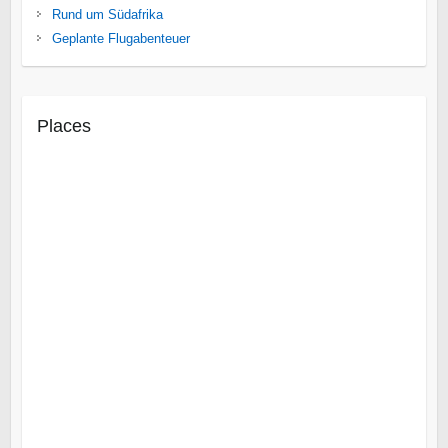
Rund um Südafrika
Geplante Flugabenteuer
Places
Cuito Cuanavale
Iona National Park
Mocamedes
Linyanti
Makgadikgadi Salzpfannen
Mashatu Wildreservat
Okavango
Zentrale Kalahari
Insel Likoma
Malawisee
Gorongosa
Insel Mosambik
Maputo
Tofo Beach
Vilanculo
Epupa-Fälle
Rundu