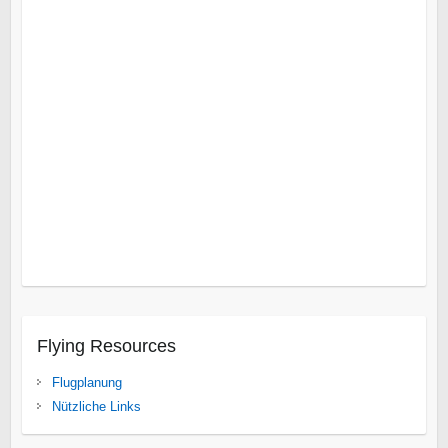
Augrabies Falls
Bloemfontein
Blyde River Canyon
Cape
Point
Delfin Küste
East London
Gebirgsabfall
Kap Agulhas
Kap der guten Hoffnung
Leshiba Wildnis
Nelspruit
Nord
Limpopo
Nördlicher Kruger Park
Overberg
Umhlanga
Rocks
Vredefort Dome
Wild Coast
Isanga Bay
Süd Luangwa National Park
Tanganjikasee
Gonarezhou
Karibasee
Spurwing Insel
Victoria Fälle
Flying Resources
Flugplanung
Nützliche Links