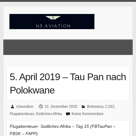
Skip
to
content
5. April 2019 – Tau Pan nach
Polokwane
n3aviation
31. Dezember 2020
Botswana
,
C182
,
Flugabenteuer
,
Südliches Afrika
Keine Kommentare
Flugabenteuer: Südliches Afrika – Tag 15 (FBTauPan –
FBSK – FAPP):