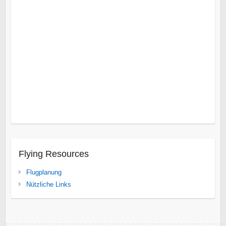
Augrabies Falls
Bloemfontein
Blyde River Canyon
Cape
Point
Delfin Küste
East London
Gebirgsabfall
Kap Agulhas
Kap der guten Hoffnung
Leshiba Wildnis
Nelspruit
Nord
Limpopo
Nördlicher Kruger Park
Overberg
Umhlanga
Rocks
Vredefort Dome
Wild Coast
Isanga Bay
Süd Luangwa National Park
Tanganjikasee
Gonarezhou
Karibasee
Spurwing Insel
Victoria Fälle
Flying Resources
Flugplanung
Nützliche Links