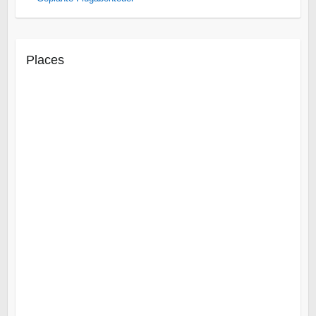
Places
Cuito Cuanavale
Iona National Park
Mocamedes
Linyanti
Makgadikgadi Salzpfannen
Mashatu Wildreservat
Okavango
Zentrale Kalahari
Insel Likoma
Malawisee
Gorongosa
Insel Mosambik
Maputo
Tofo Beach
Vilanculo
Epupa-Fälle
Rundu