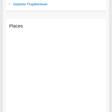
Geplante Flugabenteuer
Places
Cuito Cuanavale
Iona National Park
Mocamedes
Linyanti
Makgadikgadi Salzpfannen
Mashatu Wildreservat
Okavango
Zentrale Kalahari
Insel Likoma
Malawisee
Gorongosa
Insel Mosambik
Maputo
Tofo Beach
Vilanculo
Epupa-Fälle
Rundu