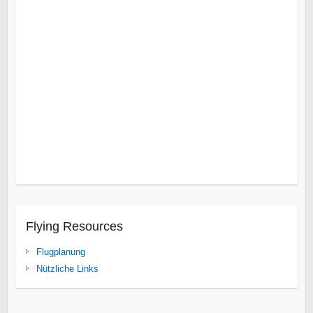
Augrabies Falls
Bloemfontein
Blyde River Canyon
Cape
Point
Delfin Küste
East London
Gebirgsabfall
Kap Agulhas
Kap der guten Hoffnung
Leshiba Wildnis
Nelspruit
Nord
Limpopo
Nördlicher Kruger Park
Overberg
Umhlanga
Rocks
Vredefort Dome
Wild Coast
Isanga Bay
Süd Luangwa National Park
Tanganjikasee
Gonarezhou
Karibasee
Spurwing Insel
Victoria Fälle
Flying Resources
Flugplanung
Nützliche Links