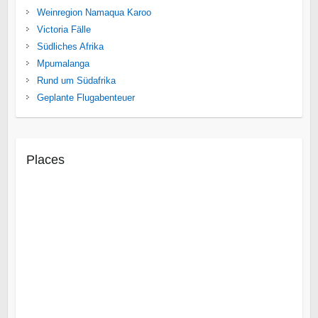
Weinregion Namaqua Karoo
Victoria Fälle
Südliches Afrika
Mpumalanga
Rund um Südafrika
Geplante Flugabenteuer
Places
Cuito Cuanavale
Iona National Park
Mocamedes
Linyanti
Makgadikgadi Salzpfannen
Mashatu Wildreservat
Okavango
Zentrale Kalahari
Insel Likoma
Malawisee