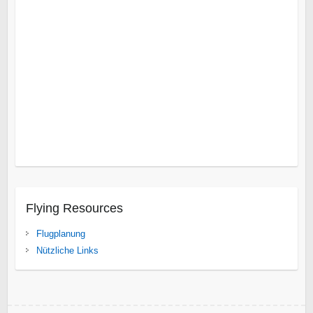
Augrabies Falls
Bloemfontein
Blyde River Canyon
Cape
Point
Delfin Küste
East London
Gebirgsabfall
Kap Agulhas
Kap der guten Hoffnung
Leshiba Wildnis
Nelspruit
Nord
Limpopo
Nördlicher Kruger Park
Overberg
Umhlanga
Rocks
Vredefort Dome
Wild Coast
Isanga Bay
Süd Luangwa National Park
Tanganjikasee
Gonarezhou
Karibasee
Spurwing Insel
Victoria Fälle
Flying Resources
Flugplanung
Nützliche Links