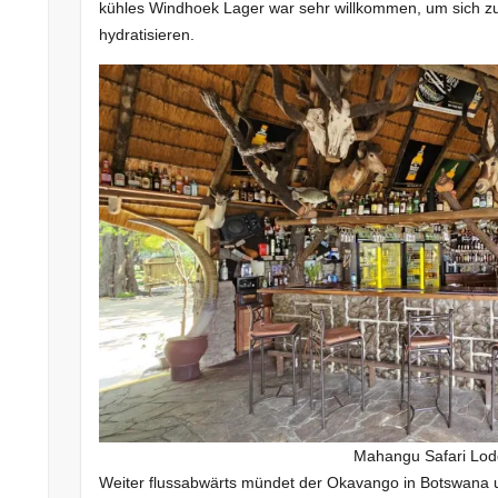
kühles Windhoek Lager war sehr willkommen, um sich zu
ale
hydratisieren.
fo
ver
p
uger
Mahangu Safari Lo
fort
Weiter flussabwärts mündet der Okavango in Botswana un