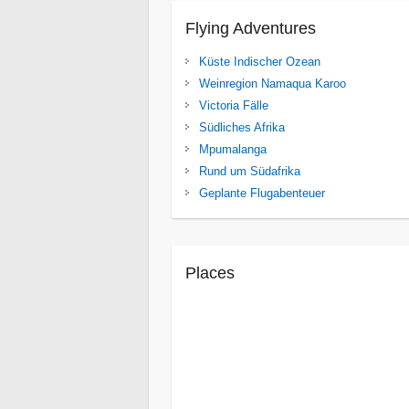
Flying Adventures
Küste Indischer Ozean
Weinregion Namaqua Karoo
Victoria Fälle
Südliches Afrika
Mpumalanga
Rund um Südafrika
Geplante Flugabenteuer
Places
Cuito Cuanavale
Iona National Park
Mocamedes