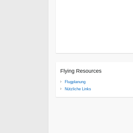
Isanga Bay
Süd Luangwa National Par
Tanganjikasee
Gonarezhou
Karibasee
Spurwing Insel
Victoria Fälle
Flying Resources
Flugplanung
Nützliche Links