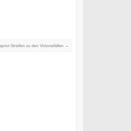
rivi-Streifen zu den Victoriafällen
→