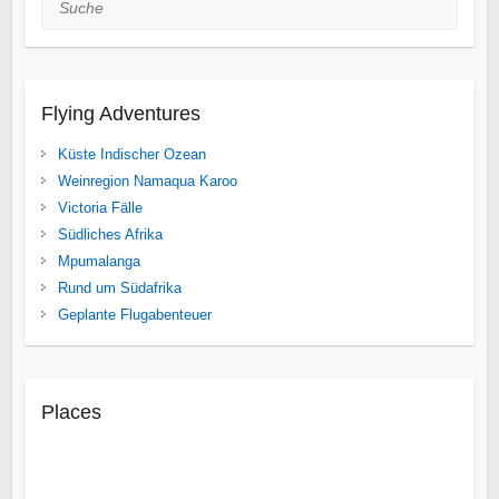
Flying Adventures
Küste Indischer Ozean
Weinregion Namaqua Karoo
Victoria Fälle
Südliches Afrika
Mpumalanga
Rund um Südafrika
Geplante Flugabenteuer
Places
Cuito Cuanavale
Iona National Park
Mocamedes